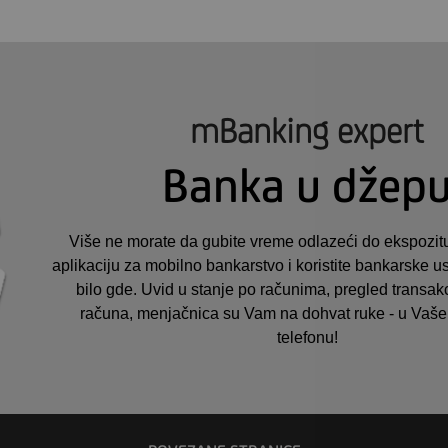
mBanking expert
Banka u džep
Više ne morate da gubite vreme odlazeći do ekspozit
aplikaciju za mobilno bankarstvo i koristite bankarske us
bilo gde. Uvid u stanje po računima, pregled transakc
računa, menjačnica su Vam na dohvat ruke - u Va
telefonu!