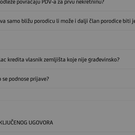
podleže povraćaju PDV-a za prvu nekretninu?
a samo bližu porodicu li može i dalji član porodice biti
ilac kredita vlasnik zemljišta koje nije građevinsko?
 se podnose prijave?
AKLJUČENOG UGOVORA