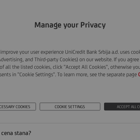
Manage your Privacy
improve your user experience UniCredit Bank Srbija a.d. uses cook
Advertising, and Third-party Cookies) on our website. If you agree
A PITANJA
 of all the listed cookies, click ''Accept All Cookies'', otherwise y
sents in ''Cookie Settings''. To learn more, see the separate page
 kredit za mlade sa subvencionisanom kamatom?
CESSARY COOKIES
COOKIE SETTINGS
ACCEPT ALL 
plate za ovu vrstu kredita?
o cena stana?