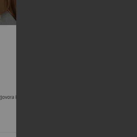
ovora i založne izjave)