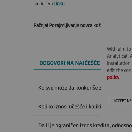
sledećem
linku
.
Pažnja! Pozajmljivanje novca košta.
With aim to 
Analytical, 
ODGOVORI NA NAJČEŠĆE POSTAVLJEN
installation
edit the con
policy
.
Ko sve može da konkuriše za Stambeni
ACCEPT NE
Koliko iznosi učešće i koliki je period ot
Da li je ograničen iznos kredita, odnosn