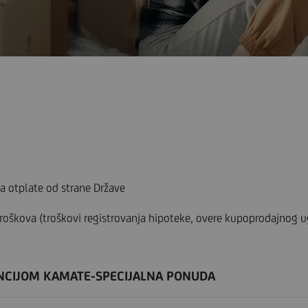
a otplate od strane Države
troškova (troškovi registrovanja hipoteke, overe kupoprodajnog ug
ENCIJOM KAMATE-SPECIJALNA PONUDA