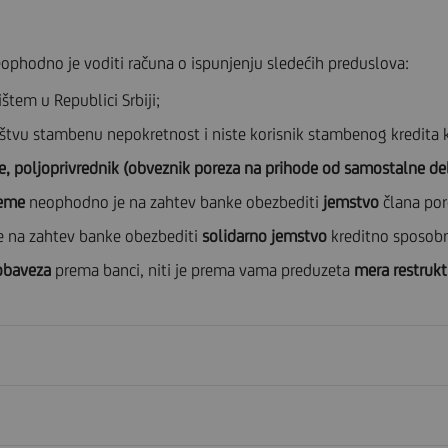
neophodno je voditi računa o ispunjenju sledećih preduslova:
štem u Republici Srbiji;
ištvu stambenu nepokretnost i niste korisnik stambenog kredita
poljoprivrednik (obveznik poreza na prihode od samostalne del
reme
neophodno je na zahtev banke obezbediti
jemstvo
člana por
 na zahtev banke obezbediti
solidarno jemstvo
kreditno sposobn
obaveza
prema banci, niti je prema vama preduzeta
mera restrukt