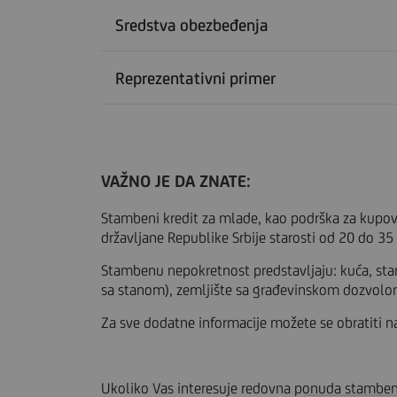
Sredstva obezbeđenja
Reprezentativni primer
VAŽNO JE DA ZNATE:
Stambeni kredit za mlade, kao podrška za kupovi
državljane Republike Srbije starosti od 20 do 3
Stambenu nepokretnost predstavljaju: kuća, stan
sa stanom), zemljište sa građevinskom dozvolo
Za sve dodatne informacije možete se obratiti naj
Ukoliko Vas interesuje redovna ponuda stambe