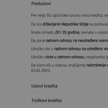
Preduslovi
Pre nego što aplicirate za ovu vrstu kredita, 
Da ste
državljanin Republike Srbije
sa prebivali
Imate između
20 i 35 godina
, nemate u vlasn
Da ste
u radnom odnosu na neodređeno vreme, 
Ukoliko ste u
radnom odnosu na određeno v
Ukoliko
niste u radnom odnosu,
neophodno je
Da niste bili u statusu značajnog
neizmirenja 
01.01.2025.
Uslovi kredita
Troškovi kredita