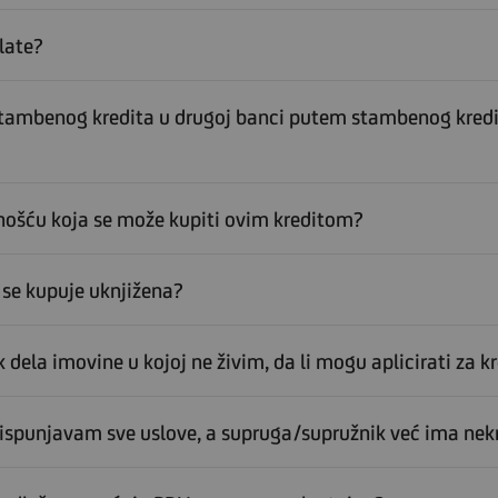
late?
 stambenog kredita u drugoj banci putem stambenog kre
ošću koja se može kupiti ovim kreditom?
 se kupuje uknjižena?
ela imovine u kojoj ne živim, da li mogu aplicirati za kr
o ispunjavam sve uslove, a supruga/supružnik već ima nek