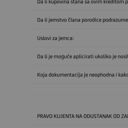
Da li kupovina stana sa ovim kreditom 
Da li jemstvo člana porodice podrazumev
Uslovi za jemca:
Da li je moguće aplicirati ukoliko je nos
Koja dokumentacija je neophodna i kako
PRAVO KLIJENTA NA ODUSTANAK OD Z