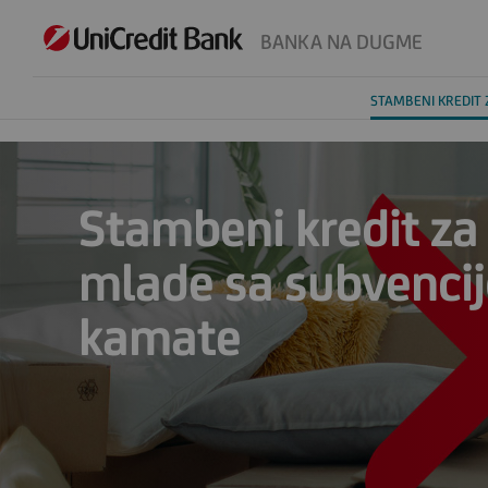
BANKA NA DUGME
STAMBENI KREDIT
Stambeni kredit za
mlade sa subvenci
kamate