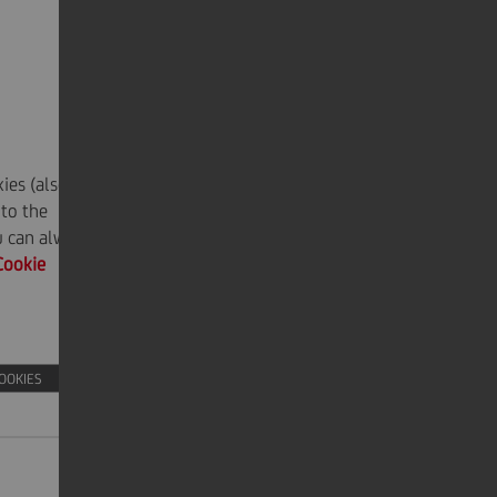
ies (also
 to the
ou can always
Cookie
COOKIES