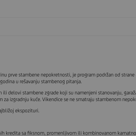
nu prve stambene nepokretnosti, je program podržan od strane drž
5 godina u rešavanju stambenog pitanja.
 ili delovi stambene zgrade koji su namenjeni stanovanju, garaž
m za izgradnju kuće. Vikendice se ne smatraju stambenom nepok
bližoj ekspozituri.
nih kredita sa fiksnom, promenljivom ili kombinovanom kamatno