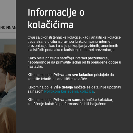
Informacije o
SR
TRAŽI
kolačićima
NO FINANSIRANJE
Ovaj sajt koristi tehničke kolačiće, kao i analitičke kolačiće
treće strane u cilju ispravnog funkcionisanja internet
prezentacije, kao i u cilju prikupljanja zbirnih, anonimnih
statističkih podataka o korišćenju internet prezentacije.
Kako biste pristupili sadržaju internet prezentacije,
neophodno je da prihvatite jednu od tri ponuđene opcije u
nastavku.
Klikom na polje
Prihvatam sve kolačiće
pristajete da
KONTAKTI
koristite tehničke i analitičke kolačiće
Klikom na polje
Više detalja
možete se detaljnije upoznati
sa našom
Politikom korišćenja kolačića
.
ONLAJN ČET
Klikom na polje
Prihvatam samo tehničke kolačiće
,
korišćenje kolačića performansi će biti isključeno.
POVEZANE
STRANE