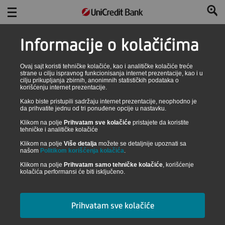
Informacije o kolačićima
Veb zahtev
Ovaj sajt koristi tehničke kolačiće, kao i analitičke kolačiće treće
strane u cilju ispravnog funkcionisanja internet prezentacije, kao i u
cilju prikupljanja zbirnih, anonimnih statističkih podataka o
korišćenju internet prezentacije.
Kako biste pristupili sadržaju internet prezentacije, neophodno je
da prihvatite jednu od tri ponuđene opcije u nastavku.
PROIZVOD
Klikom na polje
Prihvatam sve kolačiće
pristajete da koristite
tehničke i analitičke kolačiće
Izaberite proizvod
*
Klikom na polje
Više detalja
možete se detaljnije upoznati sa
našom
Politikom korišćenja kolačića
.
-- Izaberite proizvod --
Klikom na polje
Prihvatam samo tehničke kolačiće
, korišćenje
kolačića performansi će biti isključeno.
Molimo vas da izaberete jedan od ponuđenih proizvoda,
kako biste započeli apliciranje za eBanking.
Prihvatam sve kolačiće