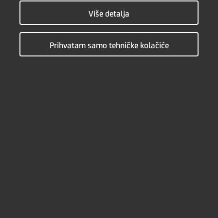
PODACI O PRAVNOM LICU
Više detalja
Matični broj
*
Prihvatam samo tehničke kolačiće
Klijentski broj
*
PIB
*
Naziv
*