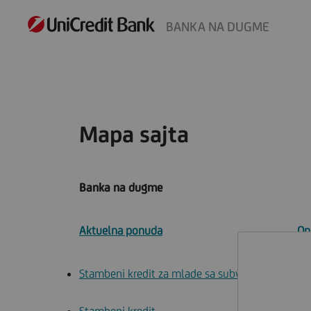
BANKA NA DUGME
Mapa sajta
Banka na dugme
Aktuelna ponuda
On
Stambeni kredit za mlade sa subvencij...
Un