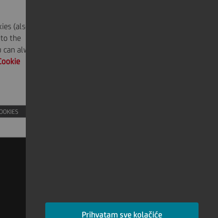
ies (also
 to the
ou can always
Cookie
COOKIES
Prihvatam sve kolačiće