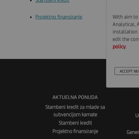
Stambeni kredit
Un
With aim to 
Projektno finansiranje
Ve
Analytical, 
installation
Ge
edit the con
policy
.
ACCEPT NE
AKTUELNA PONUDA
Stambeni kredit za mlade sa
subvencijom kamate
U
Stambeni kredit
Projektno finansiranje
Gener