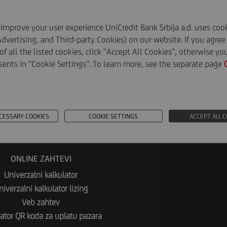
iverzalni kalkulator lizing
improve your user experience UniCredit Bank Srbija a.d. uses cook
b zahtev
Advertising, and Third-party Cookies) on our website. If you agree
 of all the listed cookies, click ''Accept All Cookies'', otherwise y
nerator QR koda za uplatu pazara
sents in ''Cookie Settings''. To learn more, see the separate page
POVEZANE STRANICE
CESSARY COOKIES
COOKIE SETTINGS
ACCEPT ALL 
UniCredit Banka
Studenti i učenici
ONLINE ZAHTEVI
Univerzalni kalkulator
niverzalni kalkulator lizing
Veb zahtev
ator QR koda za uplatu pazara