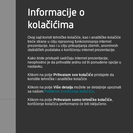
Informacije o
SR
TRAŽI
kolačićima
Ovaj sajt koristi tehničke kolačiće, kao i analitičke kolačiće
treće strane u cilju ispravnog funkcionisanja internet
prezentacije, kao i u cilju prikupljanja zbirnih, anonimnih
statističkih podataka o korišćenju internet prezentacije.
Kako biste pristupili sadržaju internet prezentacije,
neophodno je da prihvatite jednu od tri ponuđene opcije u
nastavku.
Klikom na polje
Prihvatam sve kolačiće
pristajete da
KONTAKTI
koristite tehničke i analitičke kolačiće
Klikom na polje
Više detalja
možete se detaljnije upoznati
sa našom
Politikom korišćenja kolačića
.
ONLAJN ČET
Klikom na polje
Prihvatam samo tehničke kolačiće
,
korišćenje kolačića performansi će biti isključeno.
POVEZANE
STRANE