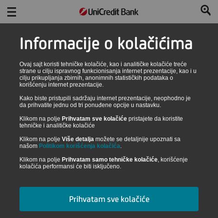
Informacije o kolačićima
Ovaj sajt koristi tehničke kolačiće, kao i analitičke kolačiće treće
strane u cilju ispravnog funkcionisanja internet prezentacije, kao i u
cilju prikupljanja zbirnih, anonimnih statističkih podataka o
korišćenju internet prezentacije.
Mapa sajta
Kako biste pristupili sadržaju internet prezentacije, neophodno je
da prihvatite jednu od tri ponuđene opcije u nastavku.
Klikom na polje
Prihvatam sve kolačiće
pristajete da koristite
tehničke i analitičke kolačiće
Banka na dugme
Klikom na polje
Više detalja
možete se detaljnije upoznati sa
našom
Politikom korišćenja kolačića
.
Klikom na polje
Prihvatam samo tehničke kolačiće
, korišćenje
Aktuelna ponuda
kolačića performansi će biti isključeno.
Stambeni kredit za mlade sa subvencij...
Prihvatam sve kolačiće